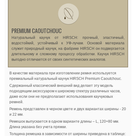
PREMIUM CAOUTCHOUC
Натуральный каучук от HIRSCH: прочный, эластичный,
водостойкий, устойчивый к УФ-лучам. Основой материала
служит природный каучук, на фабрике HIRSCH он подвергается
длительному и сложному процессу обработки. Каучук HIRSCH
выгодно отличается от своих синтетических аналогов.
В качестве материала при изготовлении ремня используется
премиальный натуральный каучук HIRSCH Premium Caoutchouc.
Сдержанный классический внешний вид делает эту модель
подходящим аксессуаром к широкому спектру различных часов,
даже если они не предполагают использования каучуковых
ремней.
Ремень представлен в черном цвете и двух вариантах ширины - 20
и 22 мм.
Ремешок выпускается в одном варианте длины – L, 120+80 мм.
Длина указана без учета пряжки.
Толщина ремешка в зависимости от ширины приведена в таблице: