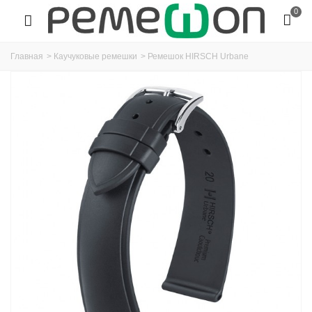
0
Главная
>
Каучуковые ремешки
>
Ремешок HIRSCH Urbane