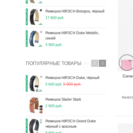
Ремешок HIRSCH Bologna, чёрный
Рем
17 800 руб.
5 90
Ремешок HIRSCH Duke Metallic,
Реме
синий
роз
5 900 руб.
5 90
ПОПУЛЯРНЫЕ ТОВАРЫ
Сили
Ремешок HIRSCH Duke, чёрный
Шпи
5 900 руб.
5 600 руб.
650 
Качест
Ремешок Stailer Stark
Шпи
2 900 руб.
800 
Ремешок HIRSCH Grand Duke
Рем
чёрный с красным
3 90
8 800 руб.