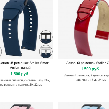
коновый ремешок Stailer Smart
Лаковый ремешок Stailer G
Подробнее
Подробнее
Active, синий
1 500 руб.
1 500 руб.
Лаковый ремешок, 7 цветов, ва
ширины от 6 до 24 мм
венный силикон, система Easy Infix,
ешок HIRSCH Duke, синий
ва варианта пряжки, 20, 22 мм
0 руб.
шок HIRSCH Duke Metallic,
ый
0 руб.