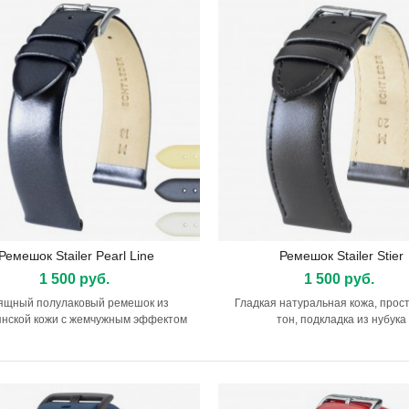
Ремешок Stailer Pearl Line
Ремешок Stailer Stier
Подробнее
Подробнее
1 500 руб.
1 500 руб.
ящный полулаковый ремешок из
Гладкая натуральная кожа, прост
янской кожи с жемчужным эффектом
тон, подкладка из нубука