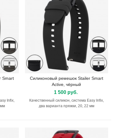
1 500 руб.
Ремешок Stailer Fet
Mesh браслет полированный
2 200 руб.
900 руб.
r Smart
Силиконовый ремешок Stailer Smart
Подробнее
Active, чёрный
1 500 руб.
y Infix,
Качественный силикон, система Easy Infix,
 мм
два варианта пряжки, 20, 22 мм