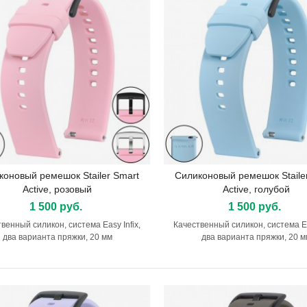
ешок HIRSCH Duke, серый
0 руб.
шок HIRSCH Duke Metallic,
овый
0 руб.
коновый ремешок Stailer Smart
Силиконовый ремешок Staile
Подробнее
Подробнее
лькосъемник
Ремешок HIRSCH Crocograin
Active, розовый
Active, голубой
руб.
4 200 руб.
1 500 руб.
1 500 руб.
венный силикон, система Easy Infix,
Качественный силикон, система Eas
лькосъемник разборный
Ремешок HIRSCH Scandic
два варианта пряжки, 20 мм
два варианта пряжки, 20 м
руб.
4 200 руб.
ешок RIOS1931 Louisiana
Ремешок HIRSCH Modena
0 руб.
7 500 руб.