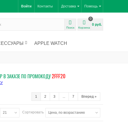
Войти
Контакты
Доставка
Помощь
0
0 руб.
Поиск
Корзина
СЕССУАРЫ
APPLE WATCH
2FFF20
Р В ЗАКАЗЕ ПО ПРОМОКОДУ
КУ
1
2
3
...
7
Вперед
»
Сортировать
21
Цена, по возрастанию