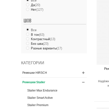
Все
Кожа ската
(1)
Темно-коричневый
(1)
Да
(20)
Силикон
(12)
Нет
(127)
ШОВ
Все
В тон
(63)
Контрастный
(13)
Без шва
(23)
Разные варианты
(17)
КАТЕГОРИИ
Ре
Ремешки HIRSCH
Надёжн
Ремешки Stailer
Stailer Max Endurance
Stailer Smart Active
Stailer Premium