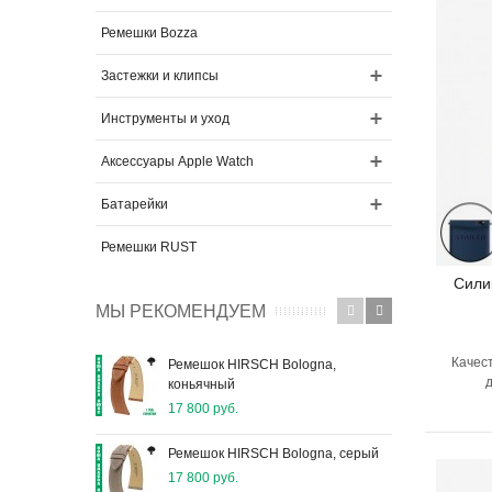
Ремешки Bozza
Застежки и клипсы
Инструменты и уход
Аксессуары Apple Watch
Батарейки
Ремешки RUST
Сили
МЫ РЕКОМЕНДУЕМ
Качест
Ремешок HIRSCH Bologna,
Рем
д
коньячный
5 90
17 800 руб.
Реме
Ремешок HIRSCH Bologna, серый
сер
17 800 руб.
5 90