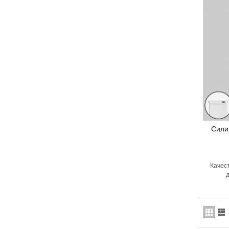
Сили
Качест
д