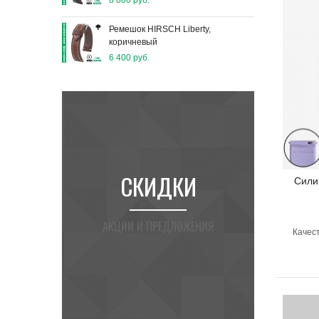
Рем
Ремешок HIRSCH Liberty,
8 80
коричневый
6 400 руб.
И
КАК
Сили
ЕНИЯ
ИЗМЕРИТЬ РЕМЕШОК
Качест