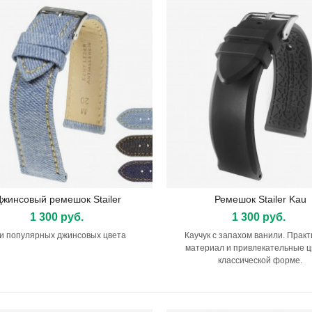
Джинсовый ремешок Stailer
Ремешок Stailer Kau
Подробнее
Подробнее
1 300 руб.
1 300 руб.
и популярных джинсовых цвета
Каучук с запахом ванили. Прак
материал и привлекательные ц
классической форме.