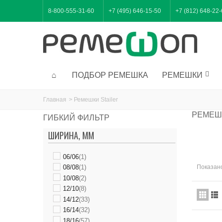
8-800-555-31-60
+7 (495) 646-15-50
+7 (812) 648-22
ПОДБОР РЕМЕШКА
РЕМЕШКИ
Главная
>
Ремешки Stailer
РЕМЕШ
ГИБКИЙ ФИЛЬТР
ШИРИНА, ММ
06/06
(1)
Показано
08/08
(1)
10/08
(2)
12/10
(8)
14/12
(33)
16/14
(32)
18/16
(57)