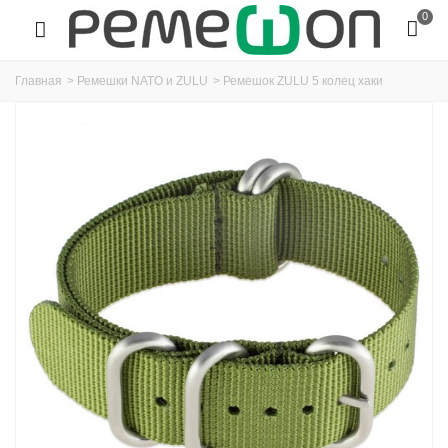
0
Главная
>
Ремешки NATO и ZULU
>
Ремешок ZULU 5 колец хаки