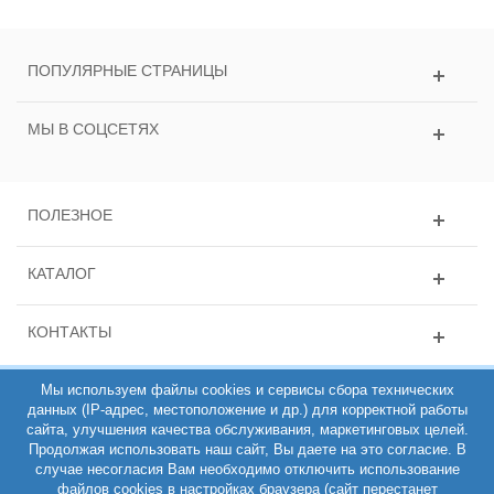
ПОПУЛЯРНЫЕ СТРАНИЦЫ
МЫ В СОЦСЕТЯХ
ПОЛЕЗНОЕ
КАТАЛОГ
КОНТАКТЫ
Мы используем файлы cookies и сервисы сбора технических
данных (IP-адрес, местоположение и др.) для корректной работы
сайта, улучшения качества обслуживания, маркетинговых целей.
Продолжая использовать наш сайт, Вы даете на это согласие. В
случае несогласия Вам необходимо отключить использование
файлов cookies в настройках браузера (сайт перестанет
ИНН 781431135163, ОГРН 308784714100200, Интернет-магазин