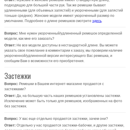
Ответ:
Мужские и женские ремешки имеют стандартную длину,
подходящую для большей части рук. Так же ремешки бывают
удлиненными (для объемных запястий) и укороченными (для запястий
тоньше средних). Женские модели имеют укороченный размер по
умолчанию. Подробнее о длине ремешков смотрите
здесь
.
Вопрос:
Мне нужен укороченный/удлиненный ремешок определенной
модели, как мне его заказать?
Ответ:
Не все модели доступны в нестандартной длине. Вы можете
указать свое пожелание в комментарии к заказу, мы проверим наличие
укороченной/удлиненной версии интересующего Вас ремешка, и
сообщим Вам о возможности его приобретения.
Застежки
Вопрос:
Ремешки в Вашем интернет-магазине продаются с
застежками?
Ответ:
Да, на большую часть наших ремешков установлены застежки.
Исключение может быть только для ремешков, изображенных на фото
без застежек.
Вопрос:
У вас еще отдельно продаются застежки, зачем они?
Ответ:
Отдельно у нас продаются застежки-бабочки, и другие застежки,