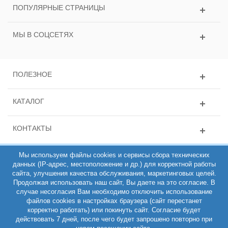
ПОПУЛЯРНЫЕ СТРАНИЦЫ
МЫ В СОЦСЕТЯХ
ПОЛЕЗНОЕ
КАТАЛОГ
КОНТАКТЫ
Мы используем файлы cookies и сервисы сбора технических
данных (IP-адрес, местоположение и др.) для корректной работы
сайта, улучшения качества обслуживания, маркетинговых целей.
Продолжая использовать наш сайт, Вы даете на это согласие. В
случае несогласия Вам необходимо отключить использование
файлов cookies в настройках браузера (сайт перестанет
ИНН 781431135163, ОГРН 308784714100200, Интернет-магазин
корректно работать) или покинуть сайт. Согласие будет
РЕМЕШОП 2011-2026 (C)
действовать 7 дней, после чего будет запрошено повторно при
Полная версия