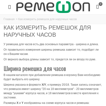
0
Главная
>
Как измерить ремешок для наручных часов
КАК ИЗМЕРИТЬ РЕМЕШОК ДЛЯ
НАРУЧНЫХ ЧАСОВ
У ремешка для часов есть два основных параметра - ширина и длина.
От правильного измерения ширины ремешка зависит то, подойдет ли
он к Вашим часам.
От верного выбора длины зависит то, придется ли он впору по руке.
Ширина ремешка для часов
В нашем каталоге при добавлении ремешка в корзину Вам необходимо
будет выбрать его ширину.
Ширина указана в формате
X/Y
, к примеру 20/18. Такая запись означает,
что ремешок имеет ширину "20 на 18 миллиметров" - 20 миллиметров
между "ушками" корпуса часов, и 18 миллиметров в месте крепления к
застежке.
Размеры
X
и
Y
изображены на схеме корпуса часов и ремешка: