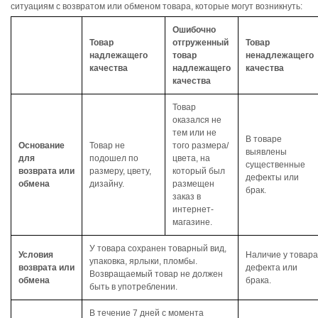
ситуациям с возвратом или обменом товара, которые могут возникнуть:
Ошибочно
Товар
отгруженный
Товар
надлежащего
товар
ненадлежащего
качества
надлежащего
качества
качества
Товар
оказался не
тем или не
В товаре
Основание
Товар не
того размера/
выявлены
для
подошел по
цвета, на
существенные
возврата или
размеру, цвету,
который был
дефекты или
обмена
дизайну.
размещен
брак.
заказ в
интернет-
магазине.
У товара сохранен товарный вид,
Условия
Наличие у товара
упаковка, ярлыки, пломбы.
возврата или
дефекта или
Возвращаемый товар не должен
обмена
брака.
быть в употреблении.
В течение 7 дней с момента