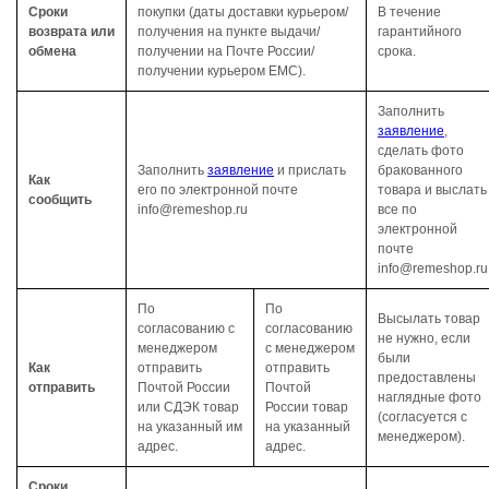
Сроки
покупки (даты доставки курьером/
В течение
возврата или
получения на пункте выдачи/
гарантийного
обмена
получении на Почте России/
срока.
получении курьером ЕМС).
Заполнить
заявление
,
сделать фото
Заполнить
заявление
и прислать
бракованного
Как
его по электронной почте
товара и выслать
сообщить
info@remeshop.ru
все по
электронной
почте
info@remeshop.ru
По
По
Высылать товар
согласованию с
согласованию
не нужно, если
менеджером
с менеджером
были
Как
отправить
отправить
предоставлены
отправить
Почтой России
Почтой
наглядные фото
или СДЭК товар
России товар
(согласуется с
на указанный им
на указанный
менеджером).
адрес.
адрес.
Сроки