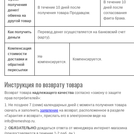
В течение 10
получения
В течение 10 дней после
дней после
денег/
получения товара Продавцом.
согласования
обмена на
факта брака.
другой товар
Как получить
Перевод денег осуществляется на банковский счет
деньги
(карту).
Компенсация
стоимости
Не
доставки и
Компенсируется.
компенсируется.
обратной
пересылки
Инструкция по возврату товара
Возврат товара
надлежащего качества
согласно «закону о защите
прав потребителей»:
1. Не позднее 7 (семи) календарных дней с момента получения товара
скачать и заполнить
заявление
на возврат, расположенное в разделе
«Гарантия и возврат», прислать его в электронном виде на
info@remeshop.ru.
2.
ОБЯЗАТЕЛЬНО
дождаться ответа от менеджера интернет-магазина
(предоставляется в течение 1-2 раб. дн.)