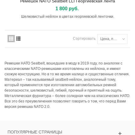
Ремешок NATO Seatbelt LLI Георгиевская лента
1 800 руб.
Шелковистый нейлон в цветах георгиевской ленточки.
Сортировать
Цена, по возрастанию
Ремешки НАТО Seatbelt, вошедшие в моду в 2019 году, по аналогии с
классическими NATO-ремешками изготовлены из нейлона, и имеют
схожую конструкцию. Но в то же время налицо и существенные отличия.
Материал – так называемый seatbelt-нейлон, аналогичный тому,
который применяется при изготовлении автомобильных ремней
безопасности, шелковистый, гибкий, прочный и приятный на ощупь.
Металлическая фурнитура – более солидная чем на классических НАТО.
Все это без преувеличения позволяет говорить о том, что перед Вами
версия ремешка NATO 2.0.
ПОПУЛЯРНЫЕ СТРАНИЦЫ