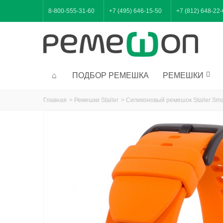
8-800-555-31-60
+7 (495) 646-15-50
+7 (812) 648-22
ПОДБОР РЕМЕШКА
РЕМЕШКИ
Главная
>
Ремешки Stailer
>
Силиконовый ремешок Stailer Sma