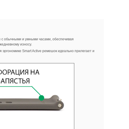
 с обычными и умными часами, обеспечивая
ежедневному износу.
 эргономике Smart Active ремешок идеально прилегает и