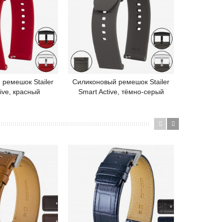
ремешок Stailer
Силиконовый ремешок Stailer
Ремешо
одробнее
Подробнее
ive, красный
Smart Active, тёмно-серый