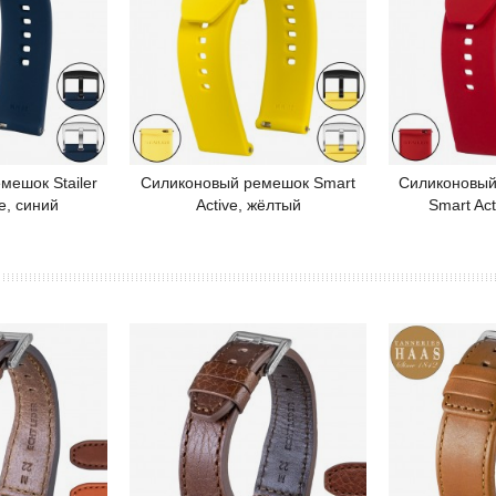
мешок Stailer
Силиконовый ремешок Smart
Силиконовый 
робнее
Подробнее
П
e, синий
Active, жёлтый
Smart Act