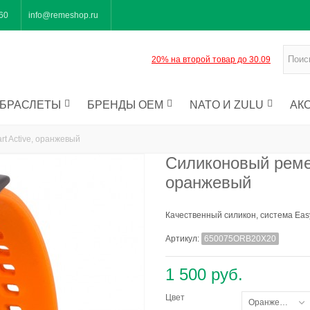
-60
info@remeshop.ru
20% на второй товар до 30.09
БРАСЛЕТЫ
БРЕНДЫ OEM
NATO И ZULU
АК
rt Active, оранжевый
Силиконовый ремеш
оранжевый
Качественный силикон, система Easy 
Артикул:
650075ORB20X20
1 500 руб.
Цвет
Оранжевый