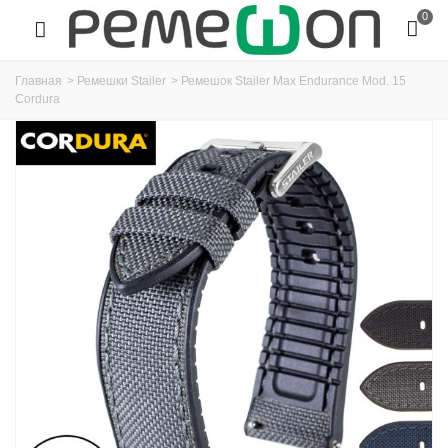
0
Главная
>
Ремешки Stailer
>
Ремешок Stailer Max Endurance Mod. 15
Cordura