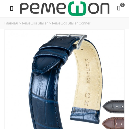
0
Главная
>
Ремешки Stailer
>
Ремешок Stailer Gonner