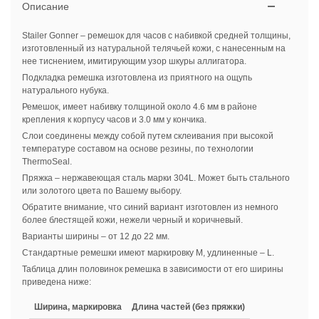
Описание
Stailer Gonner – ремешок для часов с набивкой средней толщины,
изготовленный из натуральной телячьей кожи, с нанесенным на
нее тиснением, имитирующим узор шкуры аллигатора.
Подкладка ремешка изготовлена из приятного на ощупь
натурального нубука.
Ремешок, имеет набивку толщиной около 4.6 мм в районе
крепления к корпусу часов и 3.0 мм у кончика.
Слои соединены между собой путем склеивания при высокой
температуре составом на основе резины, по технологии
ThermoSeal.
Пряжка – нержавеющая сталь марки 304L. Может быть стального
или золотого цвета по Вашему выбору.
Обратите внимание, что синий вариант изготовлен из немного
более блестящей кожи, нежели черный и коричневый.
Варианты ширины – от 12 до 22 мм.
Стандартные ремешки имеют маркировку M, удлиненные – L.
Таблица длин половинок ремешка в зависимости от его ширины
приведена ниже:
Ширина, маркировка
Длина частей (без пряжки)