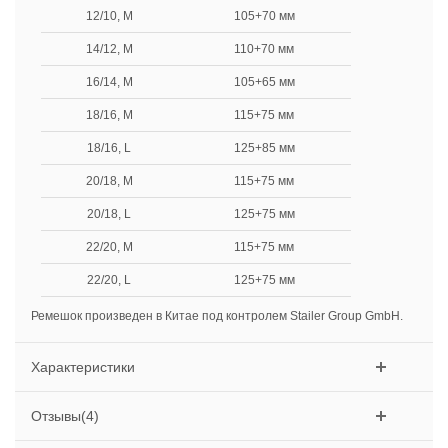
12/10, M
105+70 мм
14/12, M
110+70 мм
16/14, M
105+65 мм
18/16, M
115+75 мм
18/16, L
125+85 мм
20/18, M
115+75 мм
20/18, L
125+75 мм
22/20, M
115+75 мм
22/20, L
125+75 мм
Ремешок произведен в Китае под контролем Stailer Group GmbH.
Характеристики
Отзывы(4)