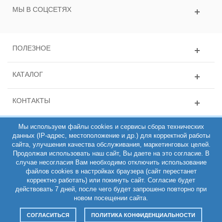
МЫ В СОЦСЕТЯХ
ПОЛЕЗНОЕ
КАТАЛОГ
КОНТАКТЫ
Мы используем файлы cookies и сервисы сбора технических
данных (IP-адрес, местоположение и др.) для корректной работы
сайта, улучшения качества обслуживания, маркетинговых целей.
Продолжая использовать наш сайт, Вы даете на это согласие. В
случае несогласия Вам необходимо отключить использование
файлов cookies в настройках браузера (сайт перестанет
ИНН 781431135163, ОГРН 308784714100200, Интернет-магазин
корректно работать) или покинуть сайт. Согласие будет
РЕМЕШОП 2011-2026 (C)
действовать 7 дней, после чего будет запрошено повторно при
Полная версия
новом посещении сайта.
СОГЛАСИТЬСЯ
ПОЛИТИКА КОНФИДЕНЦИАЛЬНОСТИ