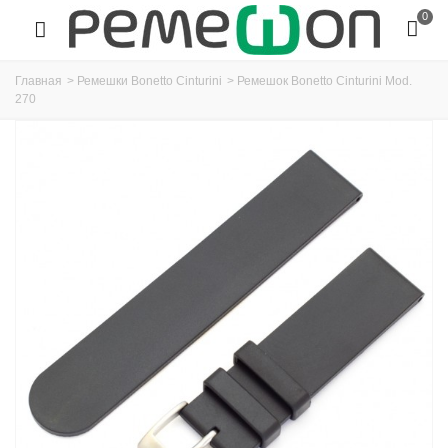
0
Главная
>
Ремешки Bonetto Cinturini
>
Ремешок Bonetto Cinturini Mod.
270