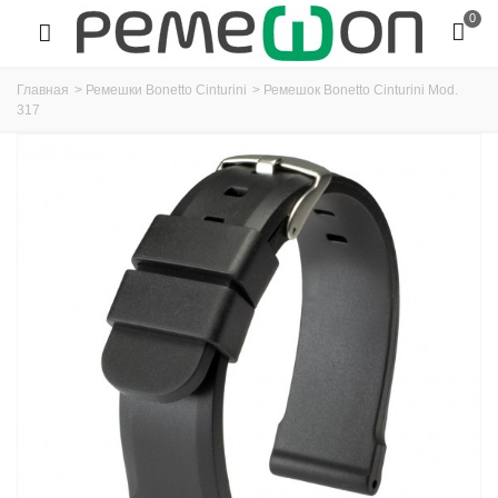
0
Главная
>
Ремешки Bonetto Cinturini
>
Ремешок Bonetto Cinturini Mod.
317