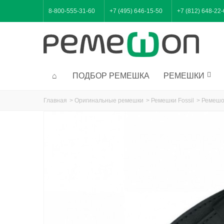
8-800-555-31-60
+7 (495) 646-15-50
+7 (812) 648-22
ПОДБОР РЕМЕШКА
РЕМЕШКИ
Главная
>
Оригинальные ремешки
>
Ремешки Fossil
>
Ремешок