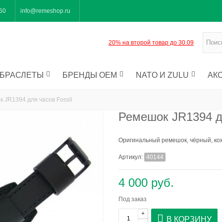
-60
info@remeshop.ru
20% на второй товар до 30.09
БРАСЛЕТЫ
БРЕНДЫ OEM
NATO И ZULU
АК
 JR1394 для часов Fossil
Ремешок JR1394 дл
Оригинальный ремешок, чёрный, ко
Артикул:
40144
4 000 руб.
Под заказ
+
В КОРЗИНУ