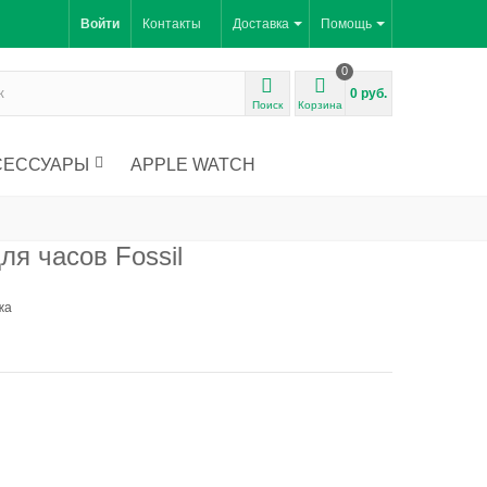
Войти
Контакты
Доставка
Помощь
0
0 руб.
Поиск
Корзина
СЕССУАРЫ
APPLE WATCH
я часов Fossil
жа