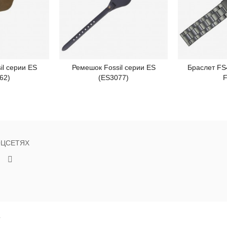
il серии ES
Ремешок Fossil серии ES
Браслет FS
робнее
Подробнее
П
62)
(ES3077)
F
ОЦСЕТЯХ
Г