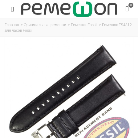
0
Главная
>
Оригинальные ремешки
>
Ремешки Fossil
>
Ремешок FS4812
для часов Fossil