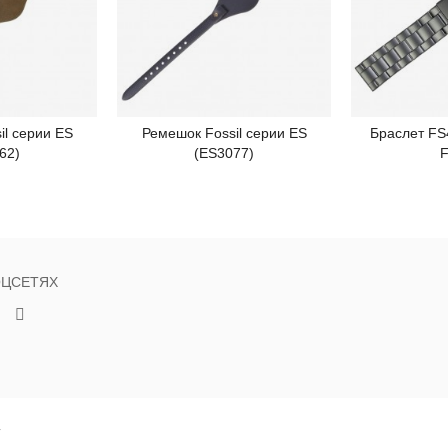
il серии ES
Ремешок Fossil серии ES
Браслет FS
робнее
Подробнее
П
62)
(ES3077)
F
ОЦСЕТЯХ
Г