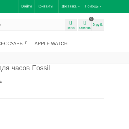
Войти
Контакты
Доставка
Помощь
0
0 руб.
Поиск
Корзина
СЕССУАРЫ
APPLE WATCH
ля часов Fossil
а