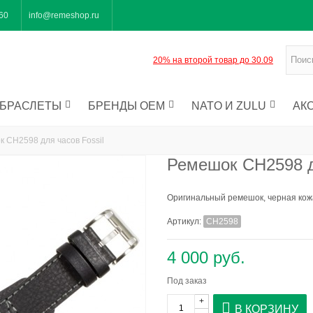
-60
info@remeshop.ru
20% на второй товар до 30.09
БРАСЛЕТЫ
БРЕНДЫ OEM
NATO И ZULU
АК
 CH2598 для часов Fossil
Ремешок CH2598 д
Оригинальный ремешок, черная кож
Артикул:
CH2598
4 000 руб.
Под заказ
+
В КОРЗИНУ