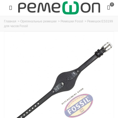
0
Главная
>
Оригинальные ремешки
>
Ремешки Fossil
>
Ремешок ES3199
для часов Fossil