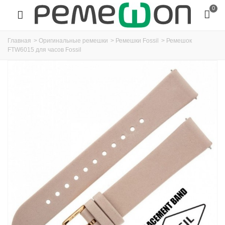
0
Главная
>
Оригинальные ремешки
>
Ремешки Fossil
>
Ремешок
FTW6015 для часов Fossil