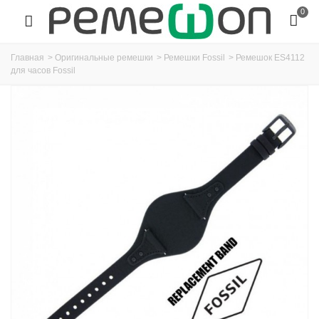
0
Главная
>
Оригинальные ремешки
>
Ремешки Fossil
>
Ремешок ES4112
для часов Fossil