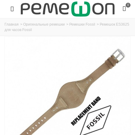
0
Главная
>
Оригинальные ремешки
>
Ремешки Fossil
>
Ремешок ES3625
для часов Fossil