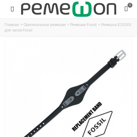
0
Главная
>
Оригинальные ремешки
>
Ремешки Fossil
>
Ремешок ES3263
для часов Fossil