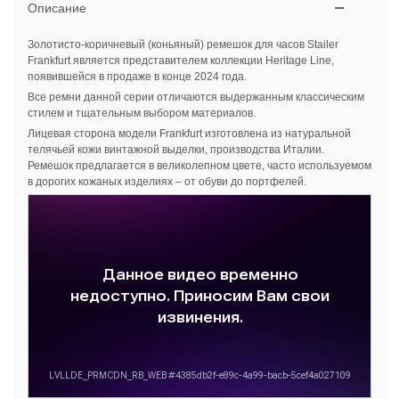
Описание
Золотисто-коричневый (коньяный) ремешок для часов Stailer
Frankfurt является представителем коллекции Heritage Line,
появившейся в продаже в конце 2024 года.
Все ремни данной серии отличаются выдержанным классическим
стилем и тщательным выбором материалов.
Лицевая сторона модели Frankfurt изготовлена из натуральной
телячьей кожи винтажной выделки, производства Италии.
Ремешок предлагается в великолепном цвете, часто используемом
в дорогих кожаных изделиях – от обуви до портфелей.