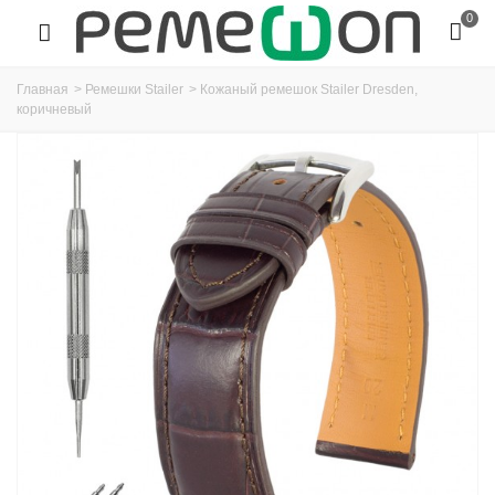
0
Главная
>
Ремешки Stailer
>
Кожаный ремешок Stailer Dresden,
коричневый