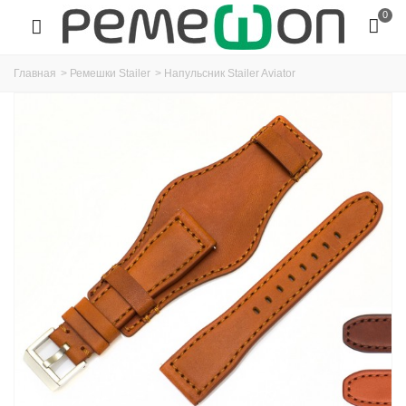
0
Главная
>
Ремешки Stailer
>
Напульсник Stailer Aviator