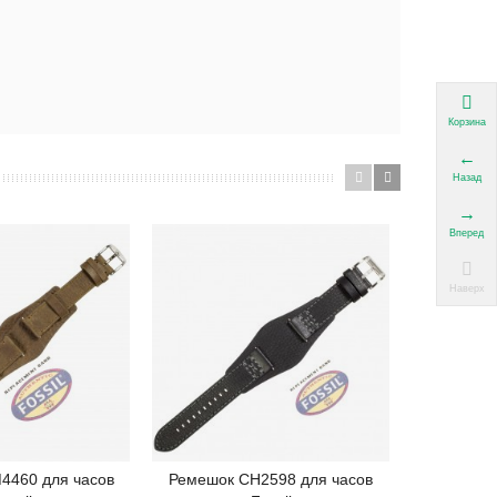
Корзина
Назад
Вперед
Наверх
4460 для часов
Ремешок CH2598 для часов
Ремешок 
одробнее
Подробнее