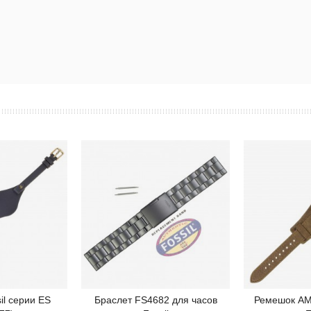
il серии ES
Браслет FS4682 для часов
Ремешок AM
робнее
Подробнее
П