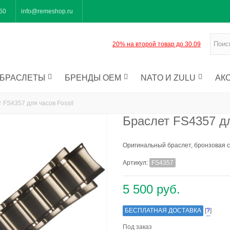
-60
info@remeshop.ru
20% на второй товар до 30.09
БРАСЛЕТЫ
БРЕНДЫ OEM
NATO И ZULU
АК
 FS4357 для часов Fossil
Браслет FS4357 дл
Оригинальный браслет, бронзовая 
Артикул:
FS4357
5 500 руб.
БЕСПЛАТНАЯ ДОСТАВКА
[
?
]
Под заказ