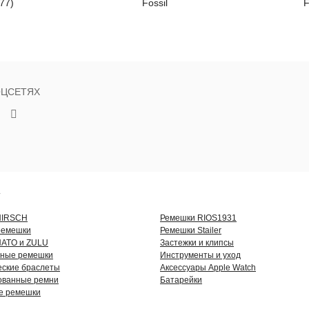
77)
Fossil
F
ОЦСЕТЯХ
Г
HIRSCH
Ремешки RIOS1931
ремешки
Ремешки Stailer
NATO и ZULU
Застежки и клипсы
ьные ремешки
Инструменты и уход
ские браслеты
Аксессуары Apple Watch
ованные ремни
Батарейки
е ремешки