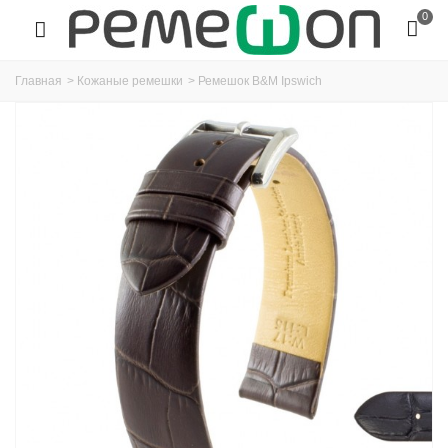
0
Главная
>
Кожаные ремешки
>
Ремешок B&M Ipswich