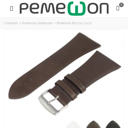
0
Главная
>
Кожаные ремешки
>
Ремешок Bozza Liscio