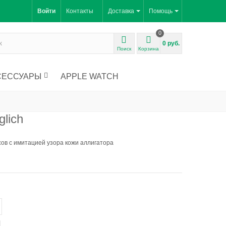
Войти
Контакты
Доставка
Помощь
0
0 руб.
Поиск
Корзина
СЕССУАРЫ
APPLE WATCH
glich
в с имитацией узора кожи аллигатора