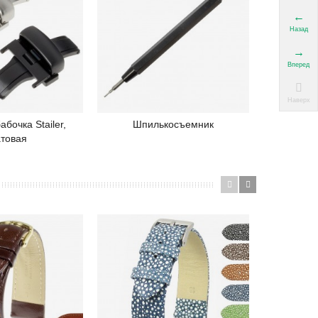
Назад
Вперед
Наверх
абочка Stailer,
Шпилькосъемник
Шпилькос
одробнее
Подробнее
товая