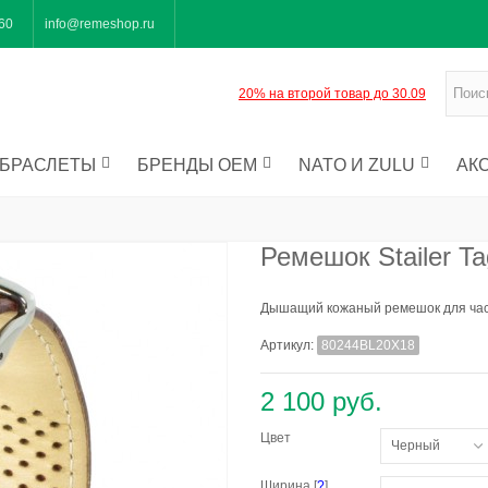
-60
info@remeshop.ru
20% на второй товар до 30.09
БРАСЛЕТЫ
БРЕНДЫ OEM
NATO И ZULU
АК
Ремешок Stailer Ta
Дышащий кожаный ремешок для часо
Артикул:
80244BL20X18
2 100 руб.
Цвет
Черный
Ширина [
?
]