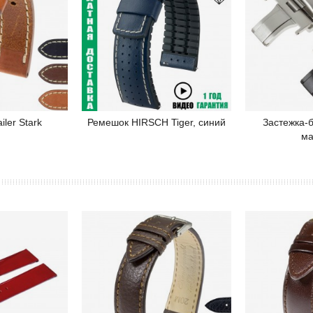
ler Stark
Ремешок HIRSCH Tiger, синий
Застежка-б
робнее
Подробнее
П
ма