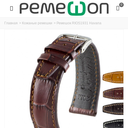
0
Главная
>
Кожаные ремешки
>
Ремешок RIOS1931 Havana