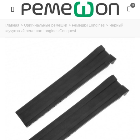
0
Главная
>
Оригинальные ремешки
>
Ремешки Longines
>
Черный
каучуковый ремешок Longines Conquest