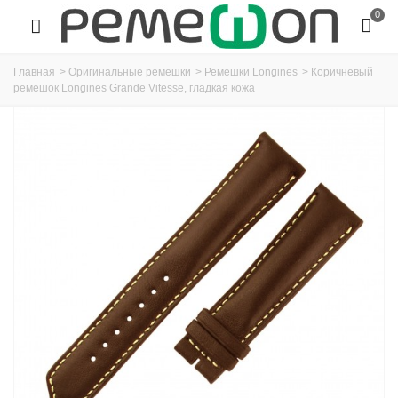
0
Главная
>
Оригинальные ремешки
>
Ремешки Longines
>
Коричневый
ремешок Longines Grande Vitesse, гладкая кожа