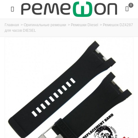
0
Главная
>
Оригинальные ремешки
>
Ремешки Diesel
>
Ремешок DZ4287
для часов DIESEL