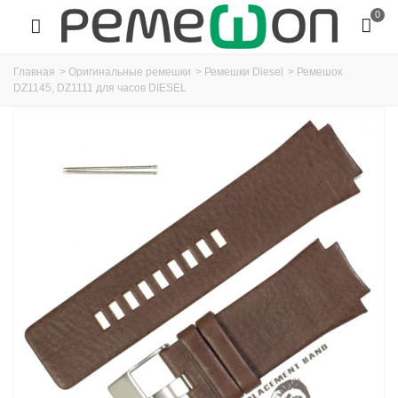
0
Главная
>
Оригинальные ремешки
>
Ремешки Diesel
>
Ремешок
DZ1145, DZ1111 для часов DIESEL