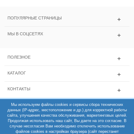
ПОПУЛЯРНЫЕ СТРАНИЦЫ
МЫ В СОЦСЕТЯХ
ПОЛЕЗНОЕ
КАТАЛОГ
КОНТАКТЫ
Мы используем файлы cookies и сервисы сбора технических
данных (IP-адрес, местоположение и др.) для корректной работы
сайта, улучшения качества обслуживания, маркетинговых целей.
Продолжая использовать наш сайт, Вы даете на это согласие. В
случае несогласия Вам необходимо отключить использование
файлов cookies в настройках браузера (сайт перестанет
ИНН 781431135163, ОГРН 308784714100200, Интернет-магазин