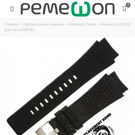
0
Главная
>
Оригинальные ремешки
>
Ремешки Diesel
>
Ремешок DZ1620
для часов DIESEL