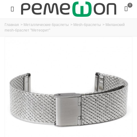
0
Главная
>
Металлические браслеты
>
Mesh-браслеты
>
Миланский
mesh-браслет "Метеорит"