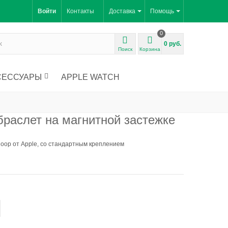
Войти
Контакты
Доставка
Помощь
0
0 руб.
Поиск
Корзина
СЕССУАРЫ
APPLE WATCH
раслет на магнитной застежке
loop от Apple, со стандартным креплением