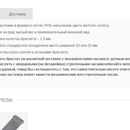
Доставка
 застежке в формате петли. PVD-напыление цвета желтого золота.
 на руку, малый вес и привлекательный внешний вид.
на полотна браслета – 1,5 мм.
ое стандартное посадочное место шириной 20 или 22 мм.
я быстрого снятия и установки браслета.
ать браслет на магнитной застежке с механическими часами (с ручным или
аслета с кварцевыми (на батарейках) стрелочными часами избегайте непо
я данный, товар Вы соглашаетесь с тем, что самостоятельно несете отве
ная застежка может нанести механическим или стрелочным часам.
РЕЛИ: