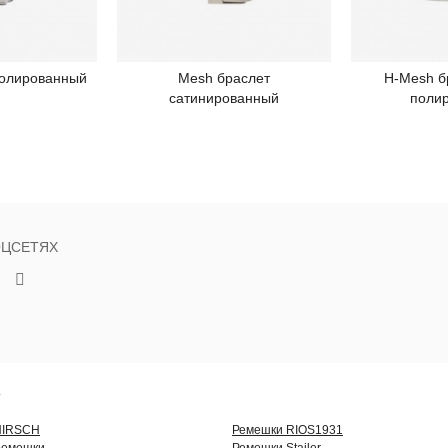
полированный
Mesh браслет
H-Mesh б
робнее
Подробнее
П
сатинированный
поли
ОЦСЕТЯХ
Г
HIRSCH
Ремешки RIOS1931