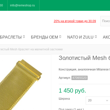
-60
info@remeshop.ru
20% на второй товар до 30.09
БРАСЛЕТЫ
БРЕНДЫ OEM
NATO И ZULU
АК
тистый Mesh браслет на магнитной застежке
Золотистый Mesh б
Конструкция, аналогичная Milanese 
Артикул:
47065G20
1 450 руб.
Ширина
20
Под заказ (1 нед.)