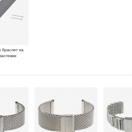
 браслет на
робнее
застежке