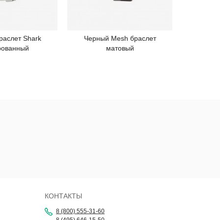
раслет Shark
Черный Mesh браслет
Золотис
одробнее
Подробнее
рованный
матовый
по
КОНТАКТЫ
8 (800) 555-31-60