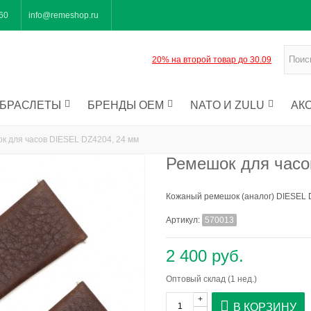
-60
info@remeshop.ru
20% на второй товар до 30.09
БРАСЛЕТЫ
БРЕНДЫ OEM
NATO И ZULU
АК
к для часов DIESEL DZ4204, 24 мм
Ремешок для часо
Кожаный ремешок (аналог) DIESEL
Артикул:
570013
2 400 руб.
Оптовый склад (1 нед.)
+
В КОРЗИНУ