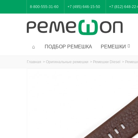
8-800-555-31-60
+7 (495) 646-15-50
+7 (812) 648-22
ПОДБОР РЕМЕШКА
РЕМЕШКИ
Главная
>
Оригинальные ремешки
>
Ремешки Diesel
>
Ремешо