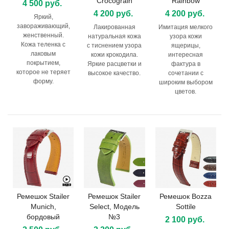
Crocograin
Rainbow
4 500 руб.
4 200 руб.
4 200 руб.
Яркий,
завораживающий,
Лакированная
Имитация мелкого
женственный.
натуральная кожа
узора кожи
Кожа теленка с
с тиснением узора
ящерицы,
лаковым
кожи крокодила.
интересная
покрытием,
Яркие расцветки и
фактура в
которое не теряет
высокое качество.
сочетании с
форму.
широким выбором
цветов.
Ремешок Stailer
Ремешок Stailer
Ремешок Bozza
Munich,
Select, Модель
Sottile
бордовый
№3
2 100 руб.