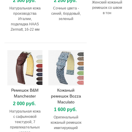
2 500 руб.
2 200 руб.
Женский кожаный
ремешок со швом
Натуральная кожа
Сочные цвета -
в тон
производства
синий, бордовый,
Италии,
зеленый
подкладка HAAS
Zermatt, 16-22 мм
Ремешок B&M
Кожаный
Manchester
ремешок Bozza
Maculato
2 000 руб.
1 600 руб.
Натуральная кожа
с сафьяновой
Оригинальный
текстурой, 7
кожаный ремешок
привлекательных
имитирующий