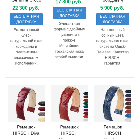
17 800 руб.
22 300 руб.
5 900 руб.
БЕСПЛАТНАЯ
ДОСТАВКА
БЕСПЛАТНАЯ
БЕСПЛАТНАЯ
ДОСТАВКА
ДОСТАВКА
Элегантная
форма с двойным
Естественный
Насыщенный
сужением к
блеск
сочный цвет,
пряжке.
натуральной кожи
натуральная кожа,
Мягчайшая
крокодила в
система Quick-
тосканская кожа
элегантном
Release. Качество
особой выделки.
классическом
HIRSCH,
исполнении.
гарантия.
Ремешок
Ремешок
Ремешок
HIRSCH Diva
HIRSCH
HIRSCH