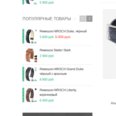
5 900 руб.
5 90
ПОПУЛЯРНЫЕ ТОВАРЫ
Ремешок HIRSCH Duke, чёрный
Шпи
5 900 руб.
5 600 руб.
650 
Ремешок Stailer Stark
Шпи
2 900 руб.
800 
Ремешок HIRSCH Grand Duke
Рем
чёрный с красным
3 90
8 800 руб.
Рем
Ремешок HIRSCH Liberty,
8 80
коричневый
6 400 руб.
Рем