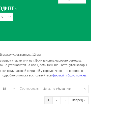
ОДИТЕЛЬ
но
й между ушек корпуса 12 мм.
емешок к часам или нет. Если ширина часового ремешка
ок не установится на часы, если меньше - останутся зазоры.
шки с одинаковой шириной у корпуса часов, но ширина в
е подробного поиска воспользуйтесь
формой гибкого поиска
.
Сортировать
18
Цена, по убыванию
1
2
3
Вперед
»