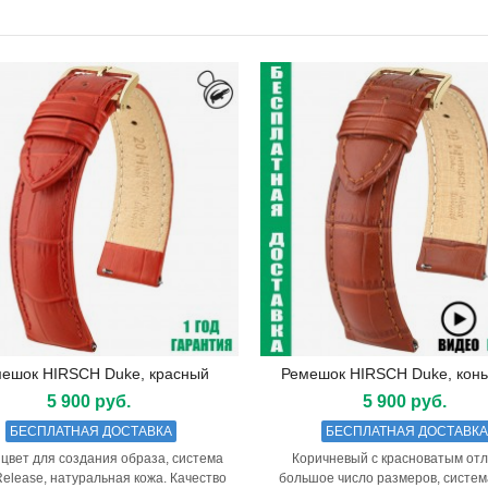
ешок HIRSCH Duke, красный
Ремешок HIRSCH Duke, кон
Подробнее
Подробнее
5 900 руб.
5 900 руб.
БЕСПЛАТНАЯ ДОСТАВКА
БЕСПЛАТНАЯ ДОСТАВК
 цвет для создания образа, система
Коричневый с красноватым отл
Release, натуральная кожа. Качество
большое число размеров, систем