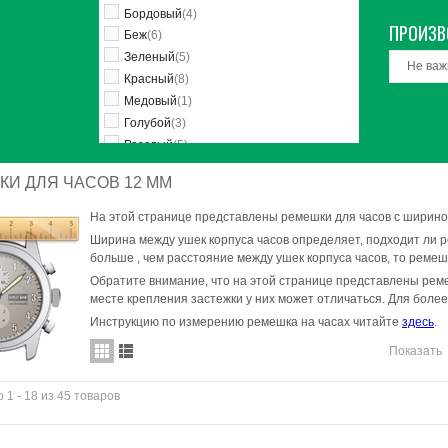
Бордовый
(4)
ПРОИЗВ
Беж
(6)
Зеленый
(5)
Не важ
Красный
(8)
Медовый
(1)
Голубой
(3)
Розовый
(5)
Светло-розовый
(1)
И ДЛЯ ЧАСОВ 12 ММ
Бронзовый
(1)
Фиолетовый
(2)
На этой странице представлены ремешки для часов с ширино
Темно-коричневый
(2)
Ширина между ушек корпуса часов определяет, подходит ли р
Светло-голубой
(1)
больше , чем расстояние между ушек корпуса часов, то ремеш
Обратите внимание, что на этой странице представлены реме
месте крепления застежки у них может отличаться. Для боле
Инструкцию по измерению ремешка на часах читайте
здесь
.
Показать
 1 - 18 из 45 товаров