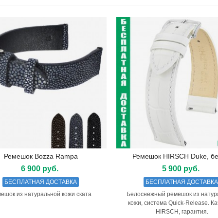
0 руб.
лькосъемник
Ремешок HIRSCH Crocograin
руб.
4 200 руб.
лькосъемник разборный
Ремешок HIRSCH Scandic
руб.
4 200 руб.
ешок RIOS1931 Louisiana
Ремешок HIRSCH Modena
0 руб.
7 500 руб.
Ремешок Bozza Rampa
Ремешок HIRSCH Duke, б
Подробнее
Подробнее
ешок HIRSCH Carbon, чёрный
Ремешок RIOS1931 Orlando
6 900 руб.
5 900 руб.
0 руб.
3 900 руб.
БЕСПЛАТНАЯ ДОСТАВКА
БЕСПЛАТНАЯ ДОСТАВК
ешок из натуральной кожи ската
Белоснежный ремешок из натур
кожи, система Quick-Release. К
HIRSCH, гарантия.