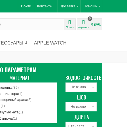
Войти
Контакты
Доставка
Помощь
0
0 руб.
Поиск
Корзина
СЕССУАРЫ
APPLE WATCH
ПО ПАРАМЕТРАМ
МАТЕРИАЛ
ВОДОСТОЙКОСТЬ
Не важно
теленка
(39)
аллигатора
(1)
ШОВ
 ящерицы/варана
(2)
н
(1)
Не важно
акулы/ската
(1)
ДЛИНА
буйвола
(1)
Стандартный