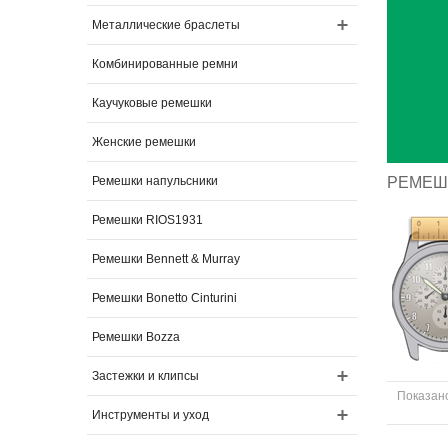
Металлические браслеты
Комбинированные ремни
Каучуковые ремешки
Женские ремешки
Ремешки напульсники
РЕМЕШК
Ремешки RIOS1931
Ремешки Bennett & Murray
Ремешки Bonetto Cinturini
Ремешки Bozza
Застежки и клипсы
Показано
Инструменты и уход