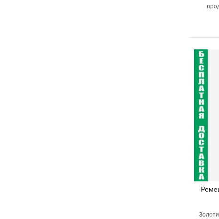
про
Реме
Золоти