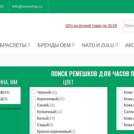
-60
info@remeshop.ru
20% на второй товар до 30.09
БРАСЛЕТЫ
БРЕНДЫ OEM
NATO И ZULU
АК
ПОИСК РЕМЕШКОВ ДЛЯ ЧАСОВ 
ИНА, ММ
ЦВЕТ
10
(44)
Черный
(32)
Кожа 
12
(3)
Коричневый
(25)
Кожа 
Синий
(19)
Кожа
сить критерий
Коньячный
(11)
Сати
Белый
(15)
Кожа 
Серый
(6)
Кожа 
Красно-коричневый
(1)