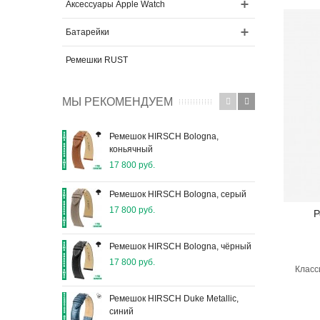
Аксессуары Apple Watch
Батарейки
Ремешки RUST
МЫ РЕКОМЕНДУЕМ
Ремешок HIRSCH Bologna,
Рем
коньячный
5 90
17 800 руб.
Реме
Ремешок HIRSCH Bologna, серый
сер
17 800 руб.
Р
5 90
Ремешок HIRSCH Bologna, чёрный
Рем
17 800 руб.
5 90
Класс
Ремешок HIRSCH Duke Metallic,
Реме
синий
роз