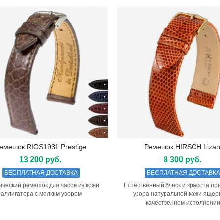
ешок HIRSCH Duke, синий
0 руб.
шок HIRSCH Duke Metallic,
ый
емешок RIOS1931 Prestige
Ремешок HIRSCH Lizar
Подробнее
Подробнее
0 руб.
13 200 руб.
8 300 руб.
ешок HIRSCH Duke, серый
БЕСПЛАТНАЯ ДОСТАВКА
БЕСПЛАТНАЯ ДОСТАВК
0 руб.
ический ремешок для часов из кожи
Естественный блеск и красота пр
аллигатора с мелким узором
узора натуральной кожи ящер
качественном исполнении
шок HIRSCH Duke Metallic,
овый