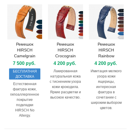
Ремешок
Ремешок
Ремешок
HIRSCH
HIRSCH
HIRSCH
Camelgrain
Crocograin
Rainbow
7 500 руб.
4 200 руб.
4 200 руб.
Лакированная
Имитация мелкого
БЕСПЛАТНАЯ
натуральная кожа
узора кожи
ДОСТАВКА
с тиснением узора
ящерицы,
Естественная
кожи крокодила.
интересная
фактура кожи,
Яркие расцветки и
фактура в
гипоаллергенное
высокое качество.
сочетании с
покрытие
широким выбором
подкладки
цветов.
HIRSCH No
Allergy.