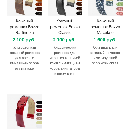
Кожаный
Кожаный
Кожаный
ремешок Bozza
ремешок Bozza
ремешок Bozza
Raffinetza
Classic
Maculato
2 100 руб.
2 100 руб.
1 600 руб.
Ультратонкий
Классический
Оригинальный
кожаный ремешок
ремешок для
кожаный ремешок
для часов с
часов из телячьей
имитирующий
имитацией узора
кожи с имитацией
узор кожи ската
аллигатора
узора аллигатора
и швом в тон