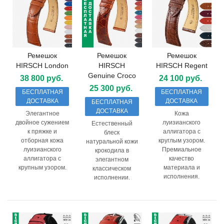
Ремешок
Ремешок
Ремешок
HIRSCH London
HIRSCH
HIRSCH Regent
Genuine Croco
38 800 руб.
24 100 руб.
25 300 руб.
БЕСПЛАТНАЯ
БЕСПЛАТНАЯ
ДОСТАВКА
ДОСТАВКА
БЕСПЛАТНАЯ
ДОСТАВКА
Элегантное
Кожа
двойное сужением
луизианского
Естественный
к пряжке и
аллигатора с
блеск
отборная кожа
круглым узором.
натуральной кожи
луизианского
Премиальное
крокодила в
аллигатора с
качество
элегантном
крупным узором.
материала и
классическом
исполнения.
исполнении.