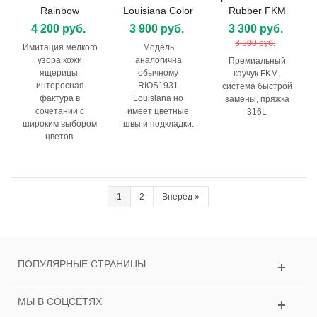
Rainbow
Louisiana Color
Rubber FKM
4 200 руб.
3 900 руб.
3 300 руб.
3 500 руб.
Имитация мелкого
Модель
узора кожи
аналогична
Премиальный
ящерицы,
обычному
каучук FKM,
интересная
RIOS1931
система быстрой
фактура в
Louisiana но
замены, пряжка
сочетании с
имеет цветные
316L
широким выбором
швы и подкладки.
цветов.
1
2
Вперед
»
ПОПУЛЯРНЫЕ СТРАНИЦЫ
МЫ В СОЦСЕТЯХ