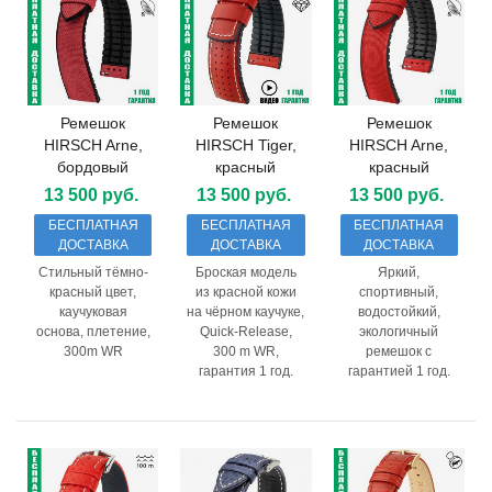
Ремешок
Ремешок
Ремешок
HIRSCH Arne,
HIRSCH Tiger,
HIRSCH Arne,
бордовый
красный
красный
13 500 руб.
13 500 руб.
13 500 руб.
БЕСПЛАТНАЯ
БЕСПЛАТНАЯ
БЕСПЛАТНАЯ
ДОСТАВКА
ДОСТАВКА
ДОСТАВКА
Стильный тёмно-
Броская модель
Яркий,
красный цвет,
из красной кожи
спортивный,
каучуковая
на чёрном каучуке,
водостойкий,
основа, плетение,
Quick-Release,
экологичный
300m WR
300 m WR,
ремешок с
гарантия 1 год.
гарантией 1 год.