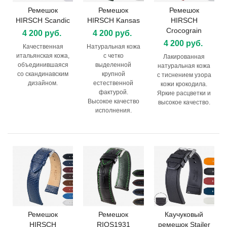
Ремешок
Ремешок
Ремешок
HIRSCH Scandic
HIRSCH Kansas
HIRSCH
Crocograin
4 200 руб.
4 200 руб.
4 200 руб.
Качественная
Натуральная кожа
итальянская кожа,
с четко
Лакированная
объединившаяся
выделенной
натуральная кожа
со скандинавским
крупной
с тиснением узора
дизайном.
естественной
кожи крокодила.
фактурой.
Яркие расцветки и
Высокое качество
высокое качество.
исполнения.
Ремешок
Ремешок
Каучуковый
HIRSCH
RIOS1931
ремешок Stailer