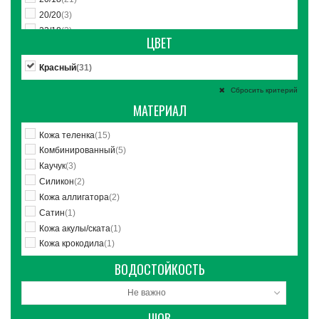
20/20
(3)
22/18
(2)
ЦВЕТ
22/20
(16)
22/22
(2)
Красный
(31)
24/20
(3)
Сбросить критерий
24/22
(4)
МАТЕРИАЛ
Кожа теленка
(15)
Комбинированный
(5)
Каучук
(3)
Силикон
(2)
Кожа аллигатора
(2)
Сатин
(1)
Кожа акулы/ската
(1)
Кожа крокодила
(1)
ВОДОСТОЙКОСТЬ
Не важно
ШОВ