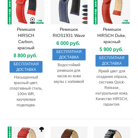
Ремешок
Ремешок
Ремешок
HIRSCH
RIOS1931 Wave
HIRSCH Duke,
Carbon,
красный
6 000 руб.
красный
5 900 руб.
БЕСПЛАТНАЯ
8 800 руб.
ДОСТАВКА
БЕСПЛАТНАЯ
ДОСТАВКА
БЕСПЛАТНАЯ
Водостойкий
ДОСТАВКА
ремешок для
Яркий цвет для
часов из кожи
создания образа,
Насыщенный
акулы с набивкой
система Quick-
красный цвет,
Release,
спортивный стиль,
натуральная кожа.
100m WR,
Качество HIRSCH,
каучуковая
гарантия.
подкладка.