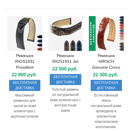
Ремешок
Ремешок
Ремешок
RIOS1931
RIOS1931 Jet
HIRSCH
President
Genuine Croco
22 500 руб.
22 800 руб.
22 300 руб.
БЕСПЛАТНАЯ
ДОСТАВКА
БЕСПЛАТНАЯ
БЕСПЛАТНАЯ
ДОСТАВКА
ДОСТАВКА
Толстый ремень
из натуральной
Массивный
Естественный
кожи аллигатора с
ремешок для
блеск
контрастным
часов из кожи
натуральной кожи
швом
аллигатора с
крокодила в
крупным узором
элегантном
классическом
исполнении.