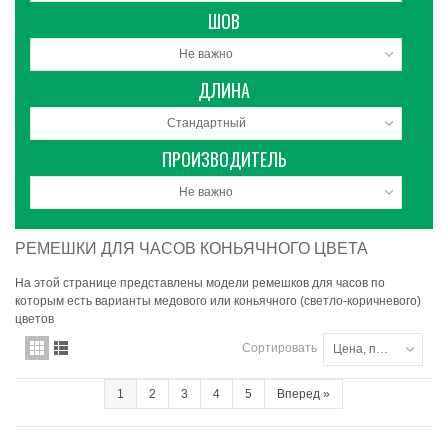
ШОВ
Не важно
ДЛИНА
Стандартный
ПРОИЗВОДИТЕЛЬ
Не важно
РЕМЕШКИ ДЛЯ ЧАСОВ КОНЬЯЧНОГО ЦВЕТА
На этой странице представлены модели ремешков для часов по
которым есть варианты медового или коньячного (светло-коричневого)
цветов
Сортировать
Цена, по убыванию
1
2
3
4
5
Вперед
»