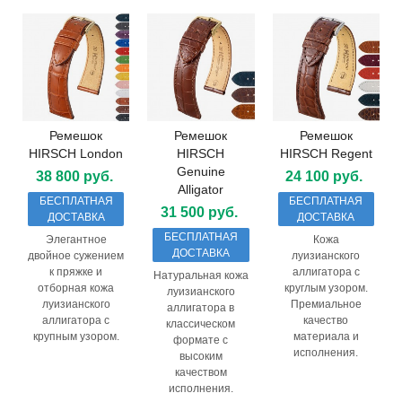
Ремешок
Ремешок
Ремешок
HIRSCH London
HIRSCH
HIRSCH Regent
Genuine
38 800 руб.
24 100 руб.
Alligator
БЕСПЛАТНАЯ
БЕСПЛАТНАЯ
31 500 руб.
ДОСТАВКА
ДОСТАВКА
БЕСПЛАТНАЯ
Элегантное
Кожа
ДОСТАВКА
двойное сужением
луизианского
к пряжке и
аллигатора с
Натуральная кожа
отборная кожа
круглым узором.
луизианского
луизианского
Премиальное
аллигатора в
аллигатора с
качество
классическом
крупным узором.
материала и
формате с
исполнения.
высоким
качеством
исполнения.