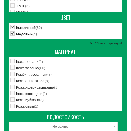
17/16
(3)
18/16
(46)
ЦВЕТ
18/18
(4)
19/16
(17)
Коньячный
(80)
19/18
(3)
Медовый
(4)
20/16
(19)
Сбросить критерий
20/18
(57)
МАТЕРИАЛ
20/20
(3)
21/18
(8)
Кожа лошади
(1)
22/16
(2)
Кожа теленка
(60)
22/18
(17)
Комбинированный
(8)
22/20
(47)
Кожа аллигатора
(8)
22/22
(4)
Кожа ящерицы/варана
(1)
24/18
(1)
Кожа крокодила
(1)
24/20
(6)
Кожа буйвола
(3)
24/22
(14)
Кожа овцы
(1)
24/24
(3)
26/24
(1)
ВОДОСТОЙКОСТЬ
26/26
(2)
Не важно