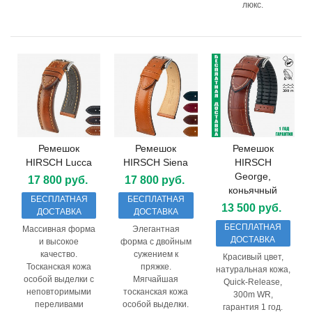
люкс.
Ремешок
Ремешок
Ремешок
HIRSCH Lucca
HIRSCH Siena
HIRSCH
George,
17 800 руб.
17 800 руб.
коньячный
БЕСПЛАТНАЯ
БЕСПЛАТНАЯ
13 500 руб.
ДОСТАВКА
ДОСТАВКА
БЕСПЛАТНАЯ
Массивная форма
Элегантная
ДОСТАВКА
и высокое
форма с двойным
качество.
сужением к
Красивый цвет,
Тосканская кожа
пряжке.
натуральная кожа,
особой выделки с
Мягчайшая
Quick-Release,
неповторимыми
тосканская кожа
300m WR,
переливами
особой выделки.
гарантия 1 год.