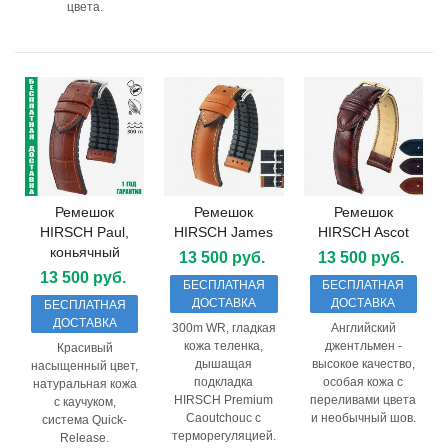
цвета.
Ремешок
Ремешок
Ремешок
HIRSCH Paul,
HIRSCH James
HIRSCH Ascot
коньячный
13 500 руб.
13 500 руб.
13 500 руб.
БЕСПЛАТНАЯ
БЕСПЛАТНАЯ
ДОСТАВКА
ДОСТАВКА
БЕСПЛАТНАЯ
ДОСТАВКА
300m WR, гладкая
Английский
кожа теленка,
джентльмен -
Красивый
дышащая
высокое качество,
насыщенный цвет,
подкладка
особая кожа с
натуральная кожа
HIRSCH Premium
переливами цвета
с каучуком,
Caoutchouc с
и необычный шов.
система Quick-
терморегуляцией.
Release.