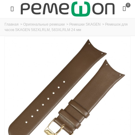
0
Главная
>
Оригинальные ремешки
>
Ремешки SKAGEN
>
Ремешок для
часов SKAGEN 582XLRLM, 583XLRLM 24 мм