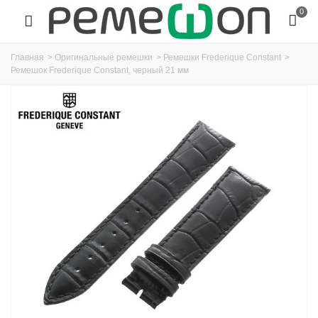
0
Главная
>
Оригинальные ремешки
>
Ремешки Frederique Constant
>
Ремешок Frederique Constant, черный 21 мм