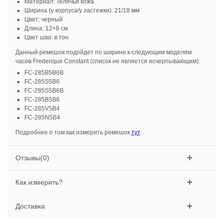
Материал: Телячья кожа
Ширина (у корпуса/у застежки): 21/18 мм
Цвет: черный
Длина: 12+8 см
Цвет шва: в тон
Данный ремешок подойдет по ширине к следующим моделям
часов Frederique Constant (список не является исчерпывающим):
FC-285B5B6B
FC-285S5B6
FC-285S5B6B
FC-285B5B6
FC-285V5B4
FC-285N5B4
Подробнее о том как измерить ремешок
тут
.
Отзывы(0)
Как измерить?
Доставка