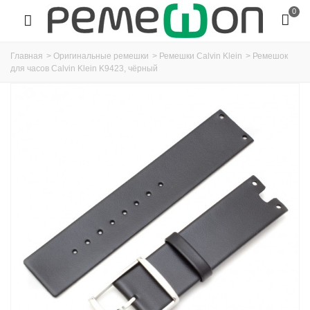
0
Главная
>
Оригинальные ремешки
>
Ремешки Calvin Klein
>
Ремешок
для часов Calvin Klein K9423, чёрный