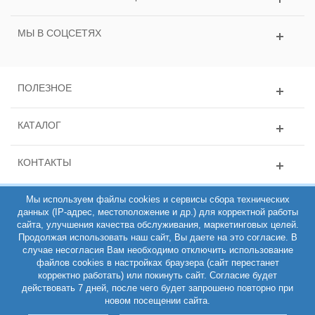
МЫ В СОЦСЕТЯХ
ПОЛЕЗНОЕ
КАТАЛОГ
КОНТАКТЫ
Мы используем файлы cookies и сервисы сбора технических
данных (IP-адрес, местоположение и др.) для корректной работы
сайта, улучшения качества обслуживания, маркетинговых целей.
Продолжая использовать наш сайт, Вы даете на это согласие. В
случае несогласия Вам необходимо отключить использование
файлов cookies в настройках браузера (сайт перестанет
ИНН 781431135163, ОГРН 308784714100200, Интернет-магазин
корректно работать) или покинуть сайт. Согласие будет
РЕМЕШОП 2011-2026 (C)
действовать 7 дней, после чего будет запрошено повторно при
Полная версия
новом посещении сайта.