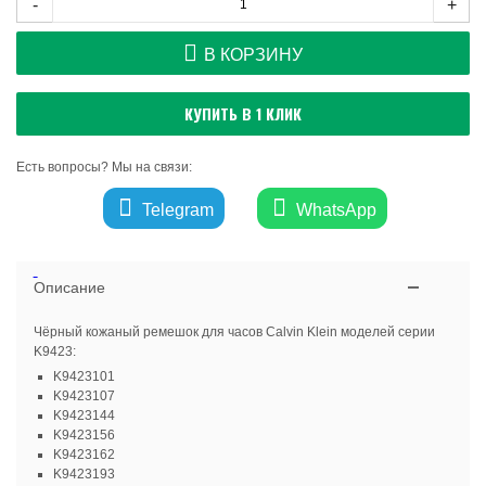
-
+
В КОРЗИНУ
КУПИТЬ В 1 КЛИК
Есть вопросы? Мы на связи:
Telegram
WhatsApp
Описание
Чёрный кожаный ремешок для часов Calvin Klein моделей серии
K9423:
K9423101
K9423107
K9423144
K9423156
K9423162
K9423193