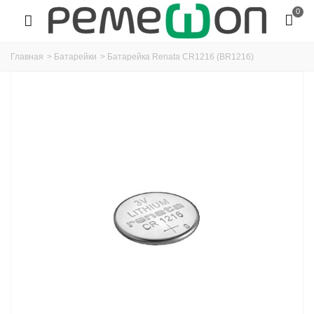
0
Главная
>
Батарейки
>
Батарейка Renata CR1216 (BR1216)