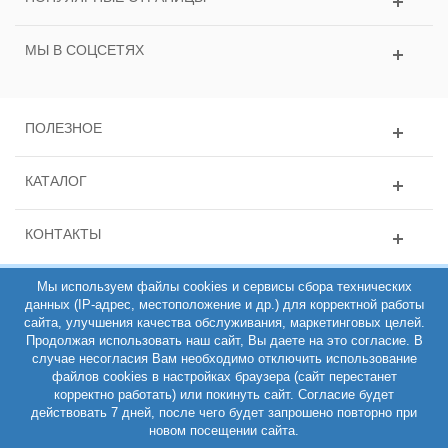
МЫ В СОЦСЕТЯХ
ПОЛЕЗНОЕ
КАТАЛОГ
КОНТАКТЫ
Мы используем файлы cookies и сервисы сбора технических
данных (IP-адрес, местоположение и др.) для корректной работы
сайта, улучшения качества обслуживания, маркетинговых целей.
Продолжая использовать наш сайт, Вы даете на это согласие. В
случае несогласия Вам необходимо отключить использование
файлов cookies в настройках браузера (сайт перестанет
ИНН 781431135163, ОГРН 308784714100200, Интернет-магазин
корректно работать) или покинуть сайт. Согласие будет
РЕМЕШОП 2011-2026 (C)
действовать 7 дней, после чего будет запрошено повторно при
Полная версия
новом посещении сайта.