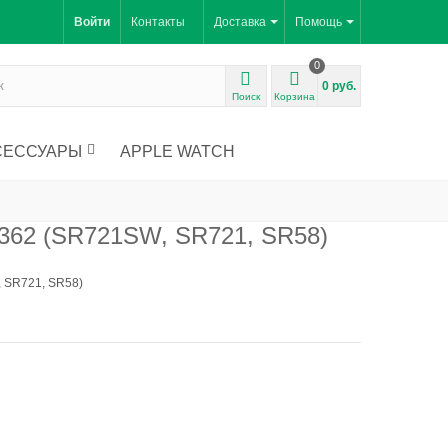
Войти
Контакты
Доставка
Помощь
0
0 руб.
Поиск
Корзина
СЕССУАРЫ
APPLE WATCH
 362 (SR721SW, SR721, SR58)
, SR721, SR58)