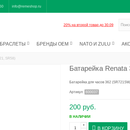
-60
info@remeshop.ru
20% на второй товар до 30.09
БРАСЛЕТЫ
БРЕНДЫ OEM
NATO И ZULU
АК
21, SR58)
Батарейка Renata
Батарейка для часов 362 (SR721SW
Артикул:
600037
200 руб.
В НАЛИЧИИ
+
В КОРЗИНУ