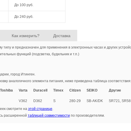
До
100 руб.
До
240 руб.
Как измерить?
Доставка
у типу и предназначен для применения в электронных часах и других устройс
тельных функций (подсветка, будильник и т.п.)
арии, город Итинген.
овку аналогичного элемента питания, ниже приведена таблица соответствия
 Toshiba
Varta
Duracell
Timex
Citizen
SEIKO
Другие
V362
D362
S
280-29
SB-AK/DK
SR721, SR58
еек смотрите на
этой странице
.
есь расширенной
таблицей совместимости
по производителям.