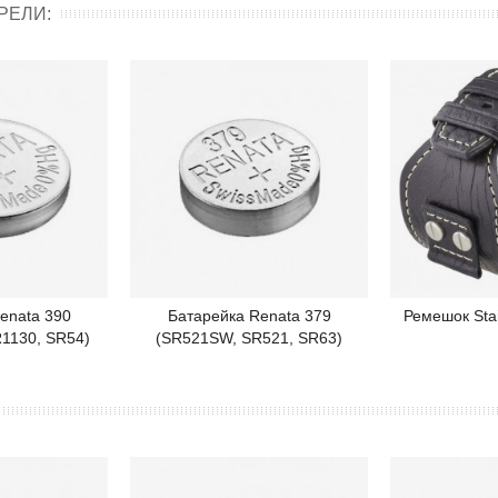
РЕЛИ:
enata 390
Батарейка Renata 379
Ремешок Stai
робнее
Подробнее
П
1130, SR54)
(SR521SW, SR521, SR63)