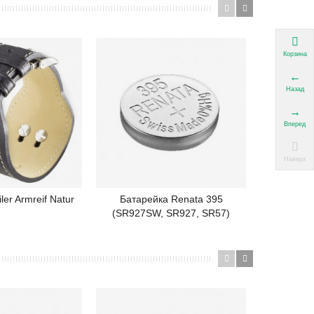
Корзина
Назад
Вперед
Наверх
ler Armreif Natur
Батарейка Renata 395
Шпиль
одробнее
Подробнее
(SR927SW, SR927, SR57)