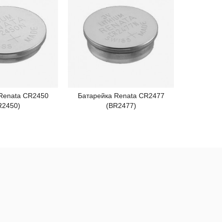
Renata CR2450
Батарейка Renata CR2477
Батар
одробнее
Подробнее
R2450)
(BR2477)
(SR43SW