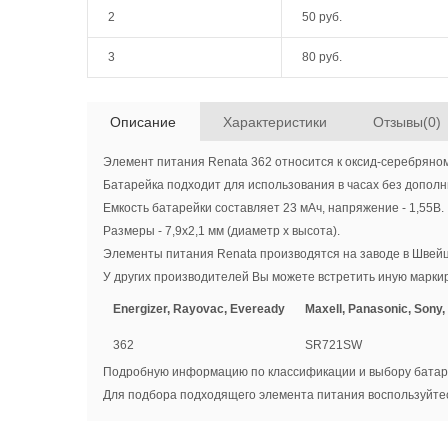
2
50 руб.
3
80 руб.
Описание
Характеристики
Отзывы(0)
Элемент питания Renata 362 относится к оксид-серебряном
Батарейка подходит для использования в часах без дополни
Емкость батарейки составляет 23 мАч, напряжение - 1,55В.
Размеры - 7,9x2,1 мм (диаметр х высота).
Элементы питания Renata производятся на заводе в Швейц
У других производителей Вы можете встретить иную маркир
Energizer, Rayovac, Eveready
Maxell, Panasonic, Sony,
362
SR721SW
Подробную информацию по классификации и выбору батар
Для подбора подходящего элемента питания воспользуйт