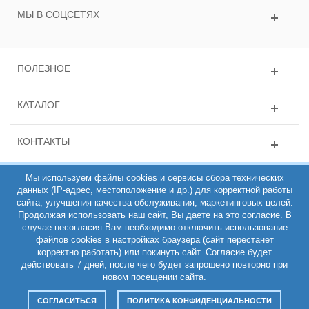
МЫ В СОЦСЕТЯХ
ПОЛЕЗНОЕ
КАТАЛОГ
КОНТАКТЫ
Мы используем файлы cookies и сервисы сбора технических
данных (IP-адрес, местоположение и др.) для корректной работы
сайта, улучшения качества обслуживания, маркетинговых целей.
Продолжая использовать наш сайт, Вы даете на это согласие. В
случае несогласия Вам необходимо отключить использование
файлов cookies в настройках браузера (сайт перестанет
ИНН 781431135163, ОГРН 308784714100200, Интернет-магазин
корректно работать) или покинуть сайт. Согласие будет
РЕМЕШОП 2011-2026 (C)
действовать 7 дней, после чего будет запрошено повторно при
Полная версия
новом посещении сайта.
СОГЛАСИТЬСЯ
ПОЛИТИКА КОНФИДЕНЦИАЛЬНОСТИ