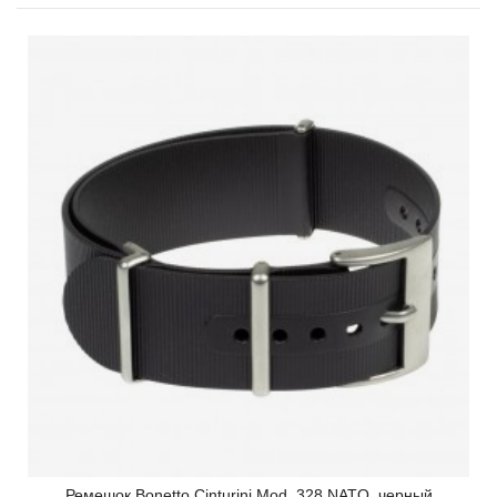
Ремешок Bonetto Cinturini Mod. 328 NATO, черный