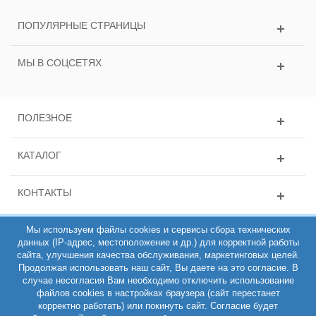
ПОПУЛЯРНЫЕ СТРАНИЦЫ
МЫ В СОЦСЕТЯХ
ПОЛЕЗНОЕ
КАТАЛОГ
КОНТАКТЫ
Мы используем файлы cookies и сервисы сбора технических
данных (IP-адрес, местоположение и др.) для корректной работы
сайта, улучшения качества обслуживания, маркетинговых целей.
Продолжая использовать наш сайт, Вы даете на это согласие. В
случае несогласия Вам необходимо отключить использование
файлов cookies в настройках браузера (сайт перестанет
ИНН 781431135163, ОГРН 308784714100200, Интернет-магазин
корректно работать) или покинуть сайт. Согласие будет
РЕМЕШОП 2011-2026 (C)