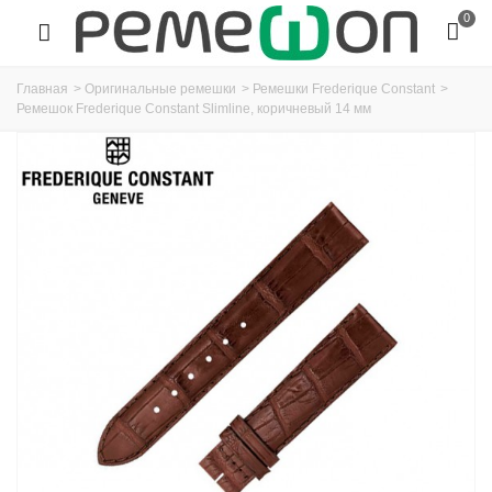
0
Главная
>
Оригинальные ремешки
>
Ремешки Frederique Constant
>
Ремешок Frederique Constant Slimline, коричневый 14 мм